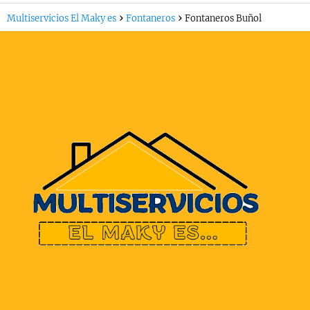
Multiservicios El Maky es
Fontaneros
Fontaneros Buñol