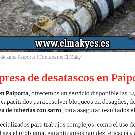
 de agua Paiporta | Fontaneros El Maky
resa de desatascos en Paip
en Paiporta
, ofrecemos un servicio disponible las 2
 capacitados para resolver bloqueos en desagües, d
a de tuberías con sarro
, para asegurar resultados e
cializados para trabajos complejos, como el uso d
al sea el problema, garantizamos rapidez, eficacia 