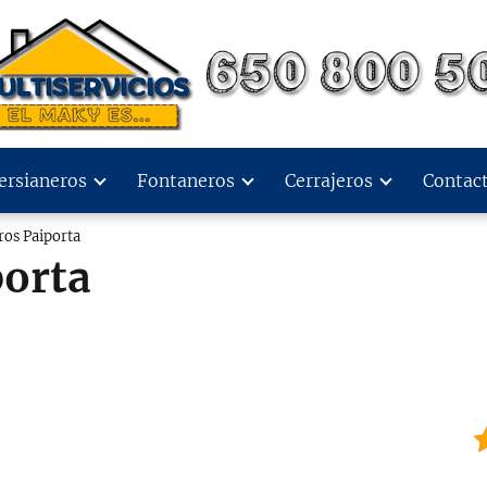
ersianeros
Fontaneros
Cerrajeros
Contac
ros Paiporta
porta