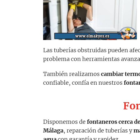
Las tuberías obstruidas pueden afe
problema con herramientas avanz
También realizamos
cambiar termo
confiable, confía en nuestros
fonta
Fon
Disponemos de
fontaneros cerca d
Málaga
, reparación de tuberías y
ma
agua
con garantía y rapidez.