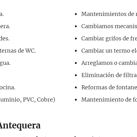
a.
Mantenimientos de ra
era.
Cambiamos mecanism
des.
Cambiar grifos de fr
sternas de WC.
Cambiar un termo elé
gua.
Arreglamos o cambia
Eliminación de filtr
ocina.
Reformas de fontaner
luminio, PVC, Cobre)
Mantenimiento de fo
Antequera