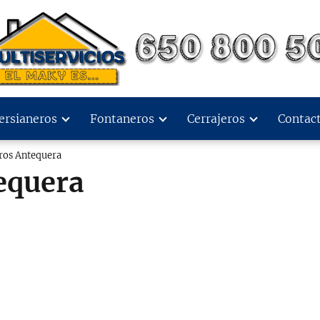
ersianeros
Fontaneros
Cerrajeros
Contac
ros Antequera
equera