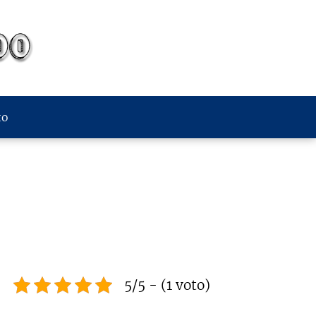
to
5/5 - (1 voto)