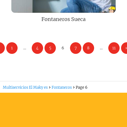
Fontaneros Sueca
«
1
…
4
5
6
7
8
…
11
Multiservicios El Maky es
Fontaneros
Page 6