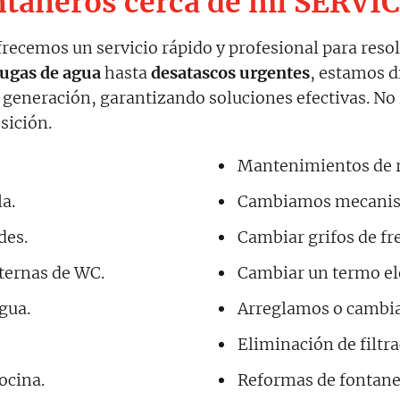
taneros cerca de mi SERVI
ofrecemos un servicio rápido y profesional para reso
fugas de agua
hasta
desatascos urgentes
, estamos d
 generación, garantizando soluciones efectivas. No 
sición.
Mantenimientos de ra
a.
Cambiamos mecanism
des.
Cambiar grifos de fr
sternas de WC.
Cambiar un termo elé
gua.
Arreglamos o cambia
Eliminación de filtr
ocina.
Reformas de fontaner