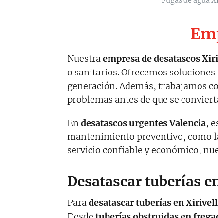
Fugas de agua Xi
Emp
Nuestra
empresa de desatascos Xiri
o sanitarios. Ofrecemos soluciones
generación. Además, trabajamos co
problemas antes de que se convier
En
desatascos urgentes Valencia
, 
mantenimiento preventivo, como 
servicio confiable y económico, nu
Desatascar tuberías en
Para
desatascar tuberías en Xirivel
Desde
tuberías obstruidas en frega