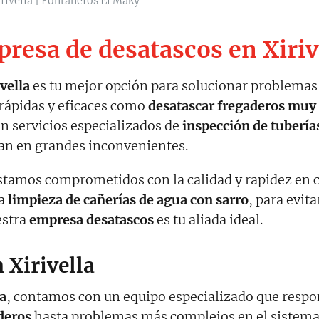
rivella | Fontaneros El Maky
resa de desatascos en Xiriv
vella
es tu mejor opción para solucionar problemas 
 rápidas y eficaces como
desatascar fregaderos muy
n servicios especializados de
inspección de tuberí
tan en grandes inconvenientes.
estamos comprometidos con la calidad y rapidez en
la
limpieza de cañerías de agua con sarro
, para evita
estra
empresa desatascos
es tu aliada ideal.
 Xirivella
la
, contamos con un equipo especializado que respo
deros
hasta problemas más complejos en el sistema