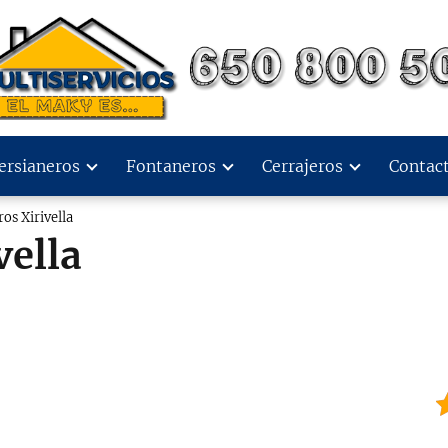
ersianeros
Fontaneros
Cerrajeros
Contac
os Xirivella
vella