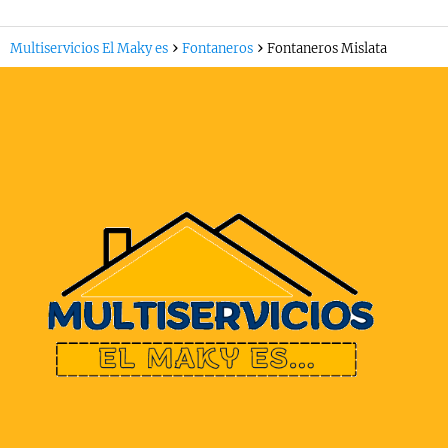
Multiservicios El Maky es
Fontaneros
Fontaneros Mislata