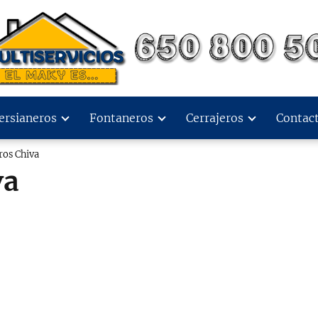
ersianeros
Fontaneros
Cerrajeros
Contac
ros Chiva
va