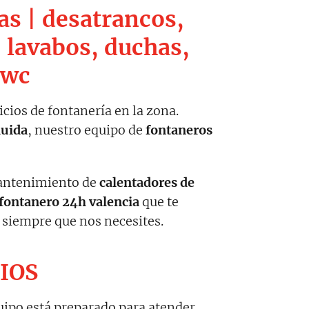
as | desatrancos,
 lavabos, duchas,
 wc
icios de fontanería en la zona.
luida
, nuestro equipo de
fontaneros
mantenimiento de
calentadores de
fontanero 24h valencia
que te
s siempre que nos necesites.
CIOS
uipo está preparado para atender