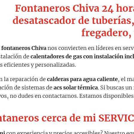
Fontaneros Chiva 24 hor
desatascador de tuberías,
fregadero,
e
fontaneros Chiva
nos convierten en líderes en serv
stalación de
calentadores de gas con instalación inc
s eficientes y personalizadas.
n la reparación de
calderas para agua caliente
, el 
lación de sistemas de
acs solar térmica
. Si buscas un
ivos, no dudes en contactarnos. Estamos disponible
taneros cerca de mi SERVI
mi
con experiencia y precios accesibles? Nuestro eq