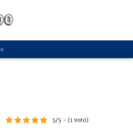
to
5/5 - (1 voto)