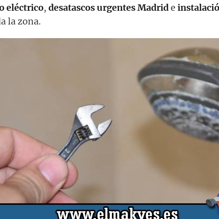
 eléctrico
,
desatascos urgentes Madrid
e
instalaci
a la zona.