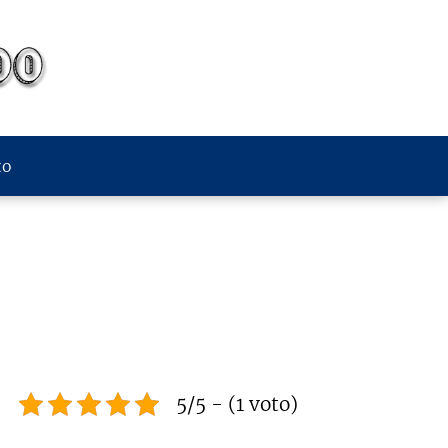
to
5/5 - (1 voto)