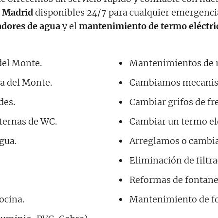
s Madrid
disponibles 24/7 para cualquier emergenci
adores de agua
y el
mantenimiento de termo eléctri
del Monte.
Mantenimientos de ra
a del Monte.
Cambiamos mecanism
des.
Cambiar grifos de fr
sternas de WC.
Cambiar un termo elé
gua.
Arreglamos o cambia
Eliminación de filtr
Reformas de fontaner
ocina.
Mantenimiento de fo