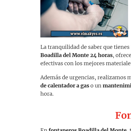
La tranquilidad de saber que tiene
Boadilla del Monte 24 horas
, ofrec
efectivas con los mejores material
Además de urgencias, realizamos me
de calentador a gas
o un
mantenimie
hora.
Fon
En
fontaneros Boadilla del Monte
,