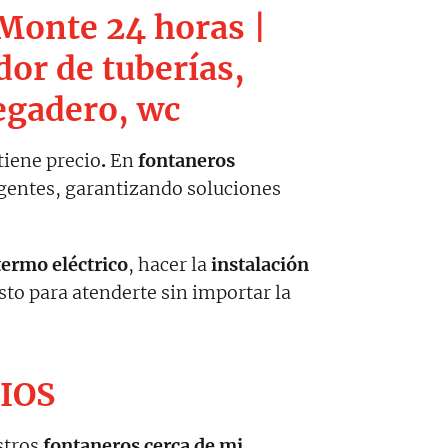
 Monte 24 horas |
or de tuberías,
egadero, wc
tiene precio
.
En
fontaneros
rgentes, garantizando soluciones
termo eléctrico
, hacer la
instalación
isto para atenderte sin importar la
CIOS
stros
fontaneros cerca de mi
.